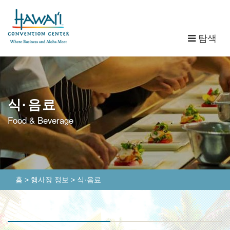
탐
탐색
색
식·음료
Food & Beverage
홈
>
행사장 정보
>
식·음료